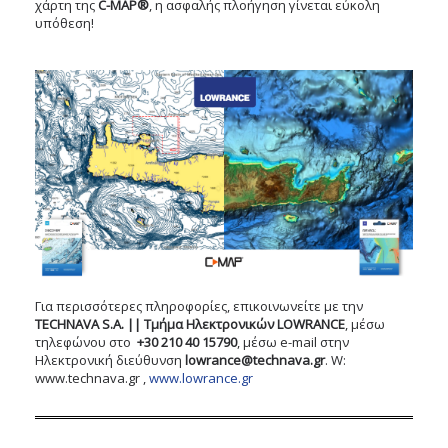
χάρτη της
C-MAP®
, η ασφαλής πλοήγηση γίνεται εύκολη
υπόθεση!
Για περισσότερες πληροφορίες, επικοινωνείτε με την
TECHNAVA S.A. || Tμήμα Ηλεκτρονικών LOWRANCE
, μέσω
τηλεφώνου στο
+30 210 40 15790
, μέσω e-mail στην
Ηλεκτρονική διεύθυνση
lowrance@technava.gr
. W:
www.technava.gr ,
www.lowrance.gr