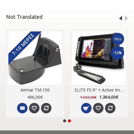
Not Translated
7-10 ΜΈΡΕΣ
Νέο
-12%
Airmar ΤΜ 150
ELITE FS 9'' + Active Imaging 3in 1
496,00€
1.364,00€
1.550,00€