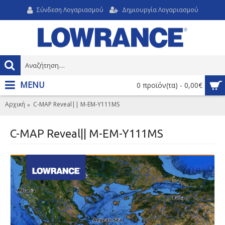
Σύνδεση Λογαριασμού
Δημιουργία Λογαριασμού
MENU
0 προϊόν(τα) - 0,00€
Αρχική
C-MAP Reveal|| M-EM-Y111MS
C-MAP Reveal|| M-EM-Y111MS