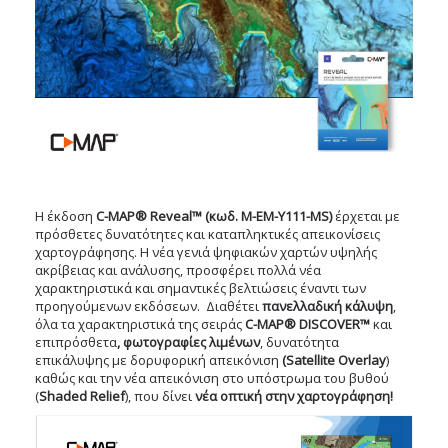
Η έκδοση
C-MAP® Reveal™ (κωδ. M-EM-Y111-MS)
έρχεται με
πρόσθετες δυνατότητες και καταπληκτικές απεικονίσεις
χαρτογράφησης. Η νέα γενιά ψηφιακών χαρτών υψηλής
ακρίβειας και ανάλυσης, προσφέρει πολλά νέα
χαρακτηριστικά και σημαντικές βελτιώσεις έναντι των
προηγούμενων εκδόσεων. Διαθέτει
πανελλαδική κάλυψη
,
όλα τα χαρακτηριστικά της σειράς
C-MAP® DISCOVER™
και
επιπρόσθετα
, φωτογραφίες λιμένων
, δυνατότητα
επικάλυψης με δορυφορική απεικόνιση
(Satellite Overlay
)
καθώς και την νέα απεικόνιση στο υπόστρωμα του βυθού
(
Shaded Relief
), που δίνει
νέα οπτική στην χαρτογράφηση!