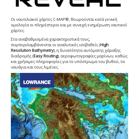
Οι ναυτιλιακοί χάρτες C-MAP®, θεωρούνται κατά γενική
ομολογία οι πληρέστεροι και με συνεχή ενημέρωση ναυτικοί
χάρτες.
Στα αναβαθμισμένα χαρακτηριστικά τους,
συμπεριλαμβάνονται οι αναλυτικές ισοβαθείς (
High
Resolution Bathymetry
), η δυνατότητα αυτόματης χάραξης
διαδρομής (
Easy Routing
), αεροφωτογραφίες μαρίνων, καθώς
και χρήσιμες πληροφορίες για το υπόστρωμα του βυθού, τα
ναυάγια και τους λιμένες.