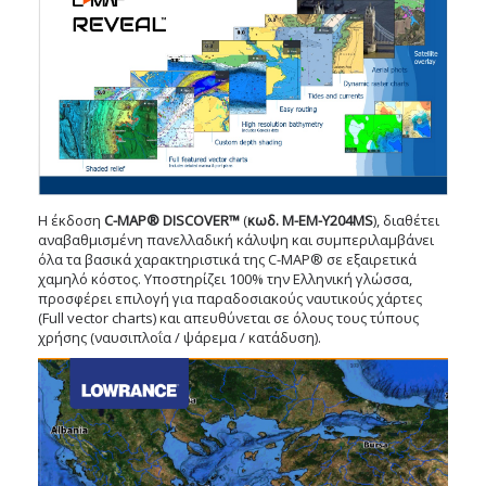
Η έκδοση
C-MAP® DISCOVER™
(
κωδ. M-EM-Y204MS
), διαθέτει
αναβαθμισμένη πανελλαδική κάλυψη και συμπεριλαμβάνει
όλα τα βασικά χαρακτηριστικά της C-MAP® σε εξαιρετικά
χαμηλό κόστος. Υποστηρίζει 100% την Ελληνική γλώσσα,
προσφέρει επιλογή για παραδοσιακούς ναυτικούς χάρτες
(Full vector charts) και απευθύνεται σε όλους τους τύπους
χρήσης (ναυσιπλοΐα / ψάρεμα / κατάδυση).