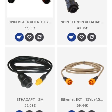
9PIN BLACK XDCR TO 7PIN BLUE ADAPTER
9PIN TO 7PIN XD ADAPTER / AIRMAR Compatible
55,80€
48,36€
ETHADAPT - 2M
Ethernet EXT - 15YL (4.5m)
52,08€
69,44€