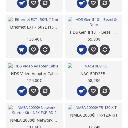
Ethernet EXT - 50YL (15m)
HDS Gen II 10'' - Bezel & Door
136,40€
55,80€
HDS Video Adapter Cable
NAC-FRD2FBL
124,00€
58,28€
NMEA 2000® TR-120-KIT
NMEA 2000® Network Starter Kit | N2K-EXP-RD-2
111,60€
32,24€