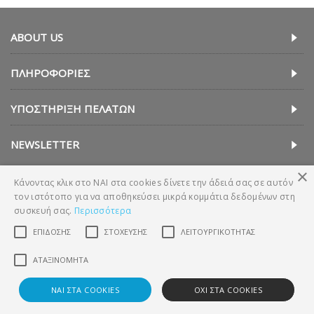
ABOUT US
ΠΛΗΡΟΦΟΡΊΕΣ
ΥΠΟΣΤΉΡΙΞΗ ΠΕΛΑΤΏΝ
NEWSLETTER
×
Κάνοντας κλικ στο ΝΑΙ στα cookies δίνετε την άδειά σας σε αυτόν
τον ιστότοπο για να αποθηκεύσει μικρά κομμάτια δεδομένων στη
συσκευή σας.
Περισσότερα
ΕΠΊΔΟΣΗΣ
ΣΤΌΧΕΥΣΗΣ
ΛΕΙΤΟΥΡΓΙΚΌΤΗΤΑΣ
Copyright © 2018, Technava A.E. (ΕΛΛΑΔΑ)
ΑΤΑΞΙΝΌΜΗΤΑ
ΝΑΙ ΣΤΑ COOKIES
ΟΧΙ ΣΤΑ COOKIES