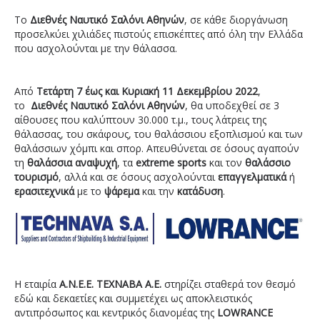
Το
Διεθνές Ναυτικό Σαλόνι Αθηνών
, σε κάθε διοργάνωση
προσελκύει χιλιάδες πιστούς επισκέπτες από όλη την Ελλάδα
που ασχολούνται με την θάλασσα.
Από
Τετάρτη 7 έως και Κυριακή 11 Δεκεμβρίου 2022
,
τo
Διεθνές Ναυτικό Σαλόνι Αθηνών
, θα υποδεχθεί σε 3
αίθουσες που καλύπτουν 30.000 τ.μ., τους λάτρεις της
θάλασσας, του σκάφους, του θαλάσσιου εξοπλισμού και των
θαλάσσιων χόμπι και σπορ. Απευθύνεται σε όσους αγαπούν
τη
θαλάσσια αναψυχή
, τα
extreme sports
και τον
θαλάσσιο
τουρισμό
, αλλά και σε όσους ασχολούνται
επαγγελματικά
ή
ερασιτεχνικά
με το
ψάρεμα
και την
κατάδυση
.
Η εταιρία
Α.Ν.Ε.Ε. ΤΕΧΝΑΒΑ Α.Ε.
στηρίζει σταθερά τον θεσμό
εδώ και δεκαετίες και συμμετέχει ως αποκλειστικός
αντιπρόσωπος και κεντρικός διανομέας της
LOWRANCE