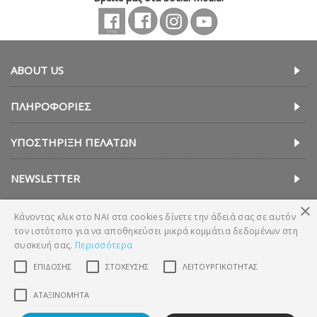
ABOUT US
ΠΛΗΡΟΦΟΡΊΕΣ
ΥΠΟΣΤΉΡΙΞΗ ΠΕΛΑΤΏΝ
NEWSLETTER
×
Κάνοντας κλικ στο ΝΑΙ στα cookies δίνετε την άδειά σας σε αυτόν
τον ιστότοπο για να αποθηκεύσει μικρά κομμάτια δεδομένων στη
συσκευή σας.
Περισσότερα
ΕΠΊΔΟΣΗΣ
ΣΤΌΧΕΥΣΗΣ
ΛΕΙΤΟΥΡΓΙΚΌΤΗΤΑΣ
Copyright © 2018, Technava A.E. (ΕΛΛΑΔΑ)
ΑΤΑΞΙΝΌΜΗΤΑ