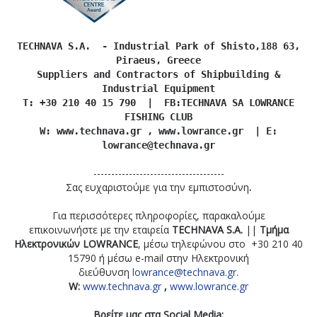
TECHNAVA S.A. - Industrial Park of Shisto,188 63,
Piraeus, Greece
Suppliers and Contractors of Shipbuilding &
Industrial Equipment
T: +30 210 40 15 790 | FB:TECHNAVA SA LOWRANCE
FISHING CLUB
W: www.technava.gr , www.lowrance.gr | E:
lowrance@technava.gr
-------------------------------------
Σας ευχαριστούμε για την εμπιστοσύνη
.
Για περισσότερες πληροφορίες, παρακαλούμε
επικοινωνήστε με την εταιρεία
TECHNAVA
S
.
A
.
||
T
μήμα
Ηλεκτρονικών
LOWRANCE
, μέσω τηλεφώνου στο +30 210 40
15790 ή μέσω e-mail στην Ηλεκτρονική
διεύθυνση
lowrance@technava.gr
.
W:
www.technava.gr
,
www.lowrance.gr
Βρείτε
μας
στα
Social Media: