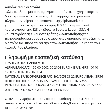
Ασφάλεια συναλλαγών
Όλες οι πληρωμές που πραγματοποιούνται με χρήση κάρτας
διεκπεραιώνονται μέσω της πλατφόρμας ηλεκτρονικών
πληρωμών "Alpha e-Commerce" της AlphaBank και
χρησιμοποιείται κρυπτογράφηση TLS 1.1 με πρωτόκολλο
κρυπτογράφησης 128-bit (Secure Sockets Layer - SSL). Η
κρυπτογράφηση είναι ένας τρόπος κωδικοποίησης της
πληροφορίας μέχρι αυτή να φτάσει στον ορισμένο αποδέκτη της,
ο οποίος θα μπορέσει να την αποκωδικοποιήσει με χρήση του
κατάλληλου κλειδιού. .
Πληρωμή με τραπεζική κατάθεση
ΤΡΑΠΕΖΙΚΟΙ ΛΟΓΑΡΙΑΣΜΟΙ
ALPHA BANK
A/C
: 126-00-2002-00-2104 EURO /
IBAN:
GR51-0140-
1260-1260-0200-2002-104
NATIONAL BANK OF GREECE A/C
: 190/205363-22 EURO /
IBAN
: GR56
0110 1900 0000 1902 0536 322 SWIFT CODE: ETHNGRAA
PIRAEUS BANK A/C:
5116-036478-876 EURO /
ΙBAN
: GR54 0172 1160
0051 1603 6478 876 SWIFT CODE: PIRBGRAA
Όταν προχωρήσετε με την όποια κατάθεση, αποστείλετε το
αποδεικτικό με email στη διεύθυνση info@lowrance.gr ή με fax
στο +302104633784.