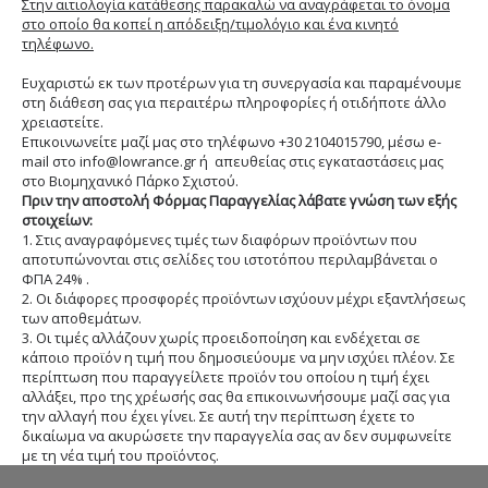
Στην αιτιολογία κατάθεσης παρακαλώ να αναγράφεται το όνομα
στο οποίο θα κοπεί η απόδειξη/τιμολόγιο και ένα κινητό
τηλέφωνο.
Ευχαριστώ εκ των προτέρων για τη συνεργασία και παραμένουμε
στη διάθεση σας για περαιτέρω πληροφορίες ή οτιδήποτε άλλο
χρειαστείτε.
Επικοινωνείτε μαζί μας στο τηλέφωνο +30 2104015790, μέσω e-
mail στο info@lowrance.gr ή απευθείας στις εγκαταστάσεις μας
στο Βιομηχανικό Πάρκο Σχιστού.
Πριν την αποστολή Φόρμας Παραγγελίας λάβατε γνώση των εξής
στοιχείων:
1. Στις αναγραφόμενες τιμές των διαφόρων προϊόντων που
αποτυπώνονται στις σελίδες του ιστοτόπου περιλαμβάνεται ο
ΦΠΑ 24% .
2. Οι διάφορες προσφορές προϊόντων ισχύουν μέχρι εξαντλήσεως
των αποθεμάτων.
3. Οι τιμές αλλάζουν χωρίς προειδοποίηση και ενδέχεται σε
κάποιο προϊόν η τιμή που δημοσιεύουμε να μην ισχύει πλέον. Σε
περίπτωση που παραγγείλετε προϊόν του οποίου η τιμή έχει
αλλάξει, προ της χρέωσής σας θα επικοινωνήσουμε μαζί σας για
την αλλαγή που έχει γίνει. Σε αυτή την περίπτωση έχετε το
δικαίωμα να ακυρώσετε την παραγγελία σας αν δεν συμφωνείτε
με τη νέα τιμή του προϊόντος.