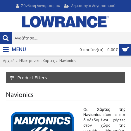
Σύνδεση Λογαριασμού
Δημιουργία Λογαριασμού
MENU
0 προϊόν(τα) - 0,00€
Αρχική
Ηλεκτρονικοί Χάρτες
Navionics
Product Filters
Navionics
Οι
Χάρτες της
Navionics
είναι οι πιο
διαδεδομένοι χάρτες
στον χώρο της
ναυτιλίας. Μπορούμε