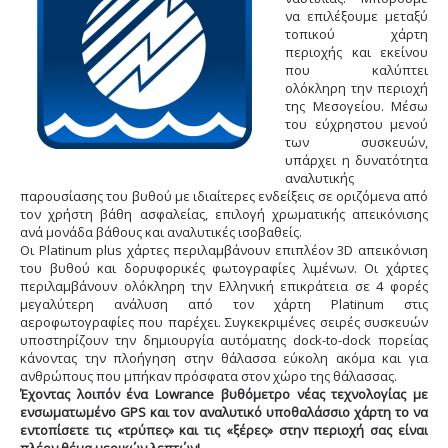
να επιλέξουμε μεταξύ
τοπικού χάρτη
περιοχής και εκείνου
που καλύπτει
ολόκληρη την περιοχή
της Μεσογείου. Μέσω
του εύχρηστου μενού
των συσκευών,
υπάρχει η δυνατότητα
αναλυτικής
παρουσίασης του βυθού με ιδιαίτερες ενδείξεις σε οριζόμενα από
τον χρήστη βάθη ασφαλείας, επιλογή χρωματικής απεικόνισης
ανά μονάδα βάθους και αναλυτικές ισοβαθείς.
Οι Platinum plus χάρτες περιλαμβάνουν επιπλέον 3D απεικόνιση
του βυθού και δορυφορικές φωτογραφίες λιμένων. Οι χάρτες
περιλαμβάνουν ολόκληρη την Ελληνική επικράτεια σε 4 φορές
μεγαλύτερη ανάλυση από τον χάρτη Platinum στις
αεροφωτογραφίες που παρέχει. Συγκεκριμένες σειρές συσκευών
υποστηρίζουν την δημιουργία αυτόματης dock-to-dock πορείας
κάνοντας την πλοήγηση στην θάλασσα εύκολη ακόμα και για
ανθρώπους που μπήκαν πρόσφατα στον χώρο της θάλασσας.
Έχοντας λοιπόν ένα Lowrance βυθόμετρο νέας τεχνολογίας με
ενσωματωμένο GPS και τον αναλυτικό υποθαλάσσιο χάρτη το να
εντοπίσετε τις «τρύπες» και τις «ξέρες» στην περιοχή σας είναι