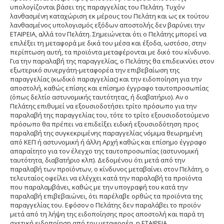
υπολογίζονται βάσει της παραγγελίας του Πελάτη. Τυχόν
λανθασμένη καταχώριση εκ μέρους του Πελάτη και ως εκ τούτου
λανθασμένος υπολογισμός εξόδων αποστολής δεν βαρύνει την
ΕΤΑΙΡΕΙΑ, αλλά τον Πελάτη. Σημειώνεται ότι ο Πελάτης μπορεί να
επιλέξει τη μεταφορά με δικά του μέσα και έξοδα, ωστόσο, στην
περίπτωση αυτή, τα προϊόντα μεταφέρονται με δικό του κίνδυνο.
Για την παραλαβή της παραγγελίας, ο Πελάτης θα επιδεικνύει στον
εξωτερικό συνεργάτη-μεταφορέα την επιβεβαίωση της
παραγγελίας (κωδικό παραγγελίας) και την ειδοποίηση για την
αποστολή, καθώς επίσης και επίσημο έγγραφο ταυτοπροσωπίας
(όπως δελτίο αστυνομικής ταυτότητας, ή διαβατήριο). Αν ο
Πελάτης επιθυμεί να εξουσιοδοτήσει τρίτο πρόσωπο για την
παραλαβή της παραγγελίας του, τότε το τρίτο εξουσιοδοτούμενο
πρόσωπο θα πρέπει να επιδείξει ειδική εξουσιοδότηση προς
παραλαβή της συγκεκριμένης παραγγελίας νόμιμα θεωρημένη
από ΚΕΠ ή αστυνομική ή άλλη Αρχή καθώς και επίσημο έγγραφο
απαραίτητο για τον έλεγχο της ταυτοπροσωπίας (αστυνομική
ταυτότητα, διαβατήριο κλπ). Δεδομένου ότι μετά από την
παραλαβή των προϊόντων, ο κίνδυνος μεταβαίνει στον Πελάτη, ο
τελευταίος οφείλει να ελέγχει κατά την παραλαβή τα προϊόντα
που παραλαμβάνει, καθώς με την υπογραφή του κατά την
παραλαβή επιβεβαιώνει, ότι παρέλαβε ορθώς τα προϊόντα της
παραγγελίας του. Εφόσον ο Πελάτης δεν παραλάβει το προϊόν
μετά από τη λήψη της ειδοποίησης προς αποστολή και παρά τη
σχετική ειδοποίηση από τον μεταφορέα, η ΕΤΑΙΡΕΙΑ