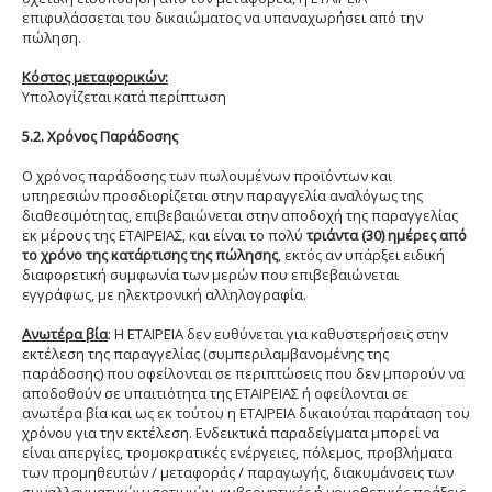
επιφυλάσσεται του δικαιώματος να υπαναχωρήσει από την
πώληση.
Κόστος μεταφορικών:
Υπολογίζεται κατά περίπτωση
5.2. Χρόνος Παράδοσης
Ο χρόνος παράδοσης των πωλουμένων προϊόντων και
υπηρεσιών προσδιορίζεται στην παραγγελία αναλόγως της
διαθεσιμότητας, επιβεβαιώνεται στην αποδοχή της παραγγελίας
εκ μέρους της ΕΤΑΙΡΕΙΑΣ, και είναι το πολύ
τριάντα (30) ημέρες από
το χρόνο της κατάρτισης της πώλησης
, εκτός αν υπάρξει ειδική
διαφορετική συμφωνία των μερών που επιβεβαιώνεται
εγγράφως, με ηλεκτρονική αλληλογραφία.
Ανωτέρα βία
: Η ΕΤΑΙΡΕΙΑ δεν ευθύνεται για καθυστερήσεις στην
εκτέλεση της παραγγελίας (συμπεριλαμβανομένης της
παράδοσης) που οφείλονται σε περιπτώσεις που δεν μπορούν να
αποδοθούν σε υπαιτιότητα της ΕΤΑΙΡΕΙΑΣ ή οφείλονται σε
ανωτέρα βία και ως εκ τούτου η ΕΤΑΙΡΕΙΑ δικαιούται παράταση του
χρόνου για την εκτέλεση. Ενδεικτικά παραδείγματα μπορεί να
είναι απεργίες, τρομοκρατικές ενέργειες, πόλεμος, προβλήματα
των προμηθευτών / μεταφοράς / παραγωγής, διακυμάνσεις των