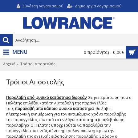
Σύνδεση Λογαριασμού
Δημιουργία Λογαριασμού
MENU
0 προϊόν(τα) - 0,00€
Αρχική
Τρόποι Αποστολής
Τρόποι Αποστολής
Παραλαβή από φυσικό κατάστημα δωρεάν
: Στην περίπτωση που ο
Πελάτης επιλέξει κατά την υποβολή της παραγγελίας
του,
παραλαβή από κάποιο φυσικό κατάστημα
, θα λάβει
ηλεκτρονική ενημέρωση για τον εκτιμώμενο χρόνο παραλαβής
της παραγγελίας του από το εν λόγω κατάστημα (επιβεβαίωση
παραλαβής). Ο Πελάτης υποχρεούται να παραλάβει την
παραγγελία του εντός πέντε ημερολογιακών ημερών την
παραλαβή της σχετικής ειδοποίησης παραλαβής. Εφόσον ο