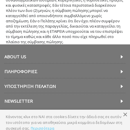
συναλλαγματικών ισοτιμιών, κυβερνητικές ή νομοθετικές πράξεις
και φυσικές καταστροφές. Εάν τέτοια περιστατικά διαρκέσουν
πλέον των δυο (2) μηνών, η σύμβαση πώλησης μπορεί να
καταγγελθεί από οποιονδήποτε συμβαλλόμενο χωρίς
αποζημίωση. Εάν ο Πελάτης κρίνει ότι δεν έχει πλέον συμφέρον
από την εκτέλεση της παραγγελίας, δικαιούται να καταγγείλει τη
σύμβαση πώλησης και η ΕΤΑΙΡΕΙΑ υποχρεούται να του επιστρέψει
το τίμημα καθώς και κάθε άλλο ποσό που είχε πληρωθεί στο
πλαίσιο της σύμβασης πώλησης.
ABOUT US
ΠΛΗΡΟΦΟΡΊΕΣ
ΥΠΟΣΤΉΡΙΞΗ ΠΕΛΑΤΏΝ
NEWSLETTER
×
Κάνοντας κλικ στο ΝΑΙ στα cookies δίνετε την άδειά σας σε αυτόν
τον ιστότοπο για να αποθηκεύσει μικρά κομμάτια δεδομένων στη
συσκευή σας.
Περισσότερα