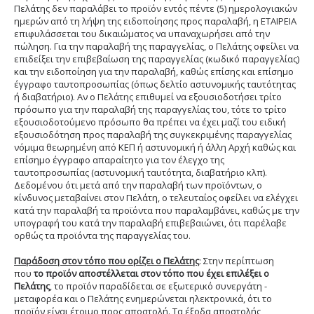
Πελάτης δεν παραλάβει το προϊόν εντός πέντε (5) ημερολογιακών
ημερών από τη λήψη της ειδοποίησης προς παραλαβή, η ΕΤΑΙΡΕΙΑ
επιφυλάσσεται του δικαιώματος να υπαναχωρήσει από την
πώληση. Για την παραλαβή της παραγγελίας, ο Πελάτης οφείλει να
επιδείξει την επιβεβαίωση της παραγγελίας (κωδικό παραγγελίας)
και την ειδοποίηση για την παραλαβή, καθώς επίσης και επίσημο
έγγραφο ταυτοπροσωπίας (όπως δελτίο αστυνομικής ταυτότητας
ή διαβατήριο). Αν ο Πελάτης επιθυμεί να εξουσιοδοτήσει τρίτο
πρόσωπο για την παραλαβή της παραγγελίας του, τότε το τρίτο
εξουσιοδοτούμενο πρόσωπο θα πρέπει να έχει μαζί του ειδική
εξουσιοδότηση προς παραλαβή της συγκεκριμένης παραγγελίας
νόμιμα θεωρημένη από ΚΕΠ ή αστυνομική ή άλλη Αρχή καθώς και
επίσημο έγγραφο απαραίτητο για τον έλεγχο της
ταυτοπροσωπίας (αστυνομική ταυτότητα, διαβατήριο κλπ).
Δεδομένου ότι μετά από την παραλαβή των προϊόντων, ο
κίνδυνος μεταβαίνει στον Πελάτη, ο τελευταίος οφείλει να ελέγχει
κατά την παραλαβή τα προϊόντα που παραλαμβάνει, καθώς με την
υπογραφή του κατά την παραλαβή επιβεβαιώνει, ότι παρέλαβε
ορθώς τα προϊόντα της παραγγελίας του.
Παράδοση στον τόπο που ορίζει ο Πελάτης
: Στην περίπτωση
που
το προϊόν αποστέλλεται στον τόπο που έχει επιλέξει ο
Πελάτης
, το προϊόν παραδίδεται σε εξωτερικό συνεργάτη -
μεταφορέα και ο Πελάτης ενημερώνεται ηλεκτρονικά, ότι το
προϊόν είναι έτοιμο προς αποστολή. Τα έξοδα αποστολής