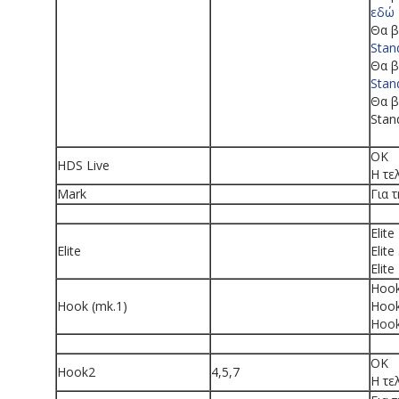
εδώ
Θα β
Stan
Θα β
Stan
Θα β
Stan
OK
HDS Live
Η τε
Mark
Για 
Elit
Elite
Elit
Elit
Hook
Hook (mk.1)
Hook
Hook
OK
Hook2
4,5,7
Η τε