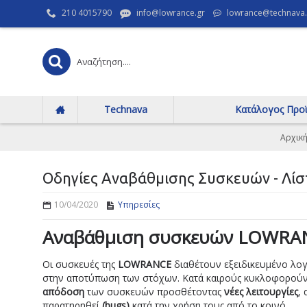
210 4015790
info@lowrance.gr
lowrance@technava.
Technava
Κατάλογος Προ
Αρχικ
Οδηγίες Αναβάθμισης Συσκευών - Λί
10/04/2020
Υπηρεσίες
Αναβάθμιση συσκευών LOWR
Οι συσκευές της
LOWRANCE
διαθέτουν εξειδικευμένο λογ
στην αποτύπωση των στόχων. Κατά καιρούς κυκλοφορούν 
απόδοση
των συσκευών προσθέτοντας
νέες λειτουργίες
,
παρατηρηθεί
(bugs)
κατά την χρήση τους από το κοινό .