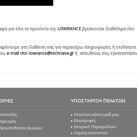
αφα για όλα τα προϊόντα της
LOWRANCE
βρίσκονται διαθέσιμα στο
αμένουμε στη διάθεση σας για περαιτέρω πληροφορίες ή οτιδήποτε 
έσω
e-mail στο lowrance@technava.gr
ή απευθείας στις εγκαταστάσει
ΟΡΊΕΣ
ΥΠΟΣΤΉΡΙΞΗ ΠΕΛΑΤΏΝ
ποστολής
Επικοινωνήστε μαζί μας
Επιστροφές
Πληρωμής
Ιστορικό Παραγγελιών
 Προϋποθέσεις Αγορών
Χάρτης Ιστότοπου