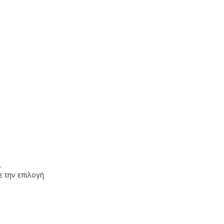
 .
ε την επιλογή