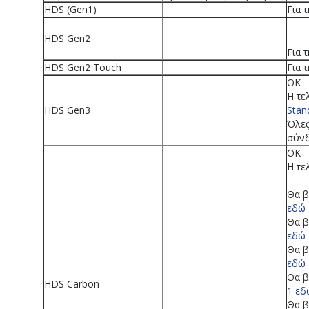
HDS (Gen1)
Για 
HDS Gen2
Για 
HDS Gen2 Touch
Για 
OK
Η τε
HDS Gen3
Stan
Όλες
σύν
OK
Η τε
Θα β
εδώ
Θα β
εδώ
Θα β
εδώ
Θα β
HDS Carbon
1
εδ
Θα β