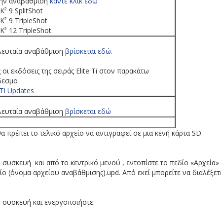
την αναβάθμιση
κάντε κλικ εδώ
² 9 SplitShot
² 9 TripleShot
² 12 TripleShot.
λευταία αναβάθμιση
βρίσκεται εδώ.
 οι εκδόσεις της σειράς Elite Ti στον παρακάτω
δεσμο
 Ti Updates
λευταία αναβάθμιση
βρίσκεται εδώ
 πρέπει το τελικό αρχείο να αντιγραφεί σε μια κενή κάρτα SD.
 συσκευή και από το κεντρικό μενού , εντοπίστε το πεδίο «Αρχεία»
ίο (όνομα αρχείου αναβάθμισης).upd. Από εκεί μπορείτε να διαλέξετ
ν συσκευή και ενεργοποιήστε.