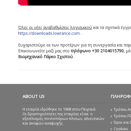
Όλες οι νέες αναβαθμίσεις λογισμικού
και τα σχετικά έγγρ
https://downloads.lowrance.com
.
Ευχαριστούμε εκ των προτέρων για τη συνεργασία και παρ
Επικοινωνείτε μαζί μας στο
τηλέφωνο +30 2104015790
, μ
Βιομηχανικό Πάρκο Σχιστού
.
ABOUT US
ΠΛΗΡΟΦ
Η εταιρία ιδρύθηκε το 1968 στον Πειραιά.
Τρόποι Α
Οι δραστηριότητες της εταιρίας είναι ο
Τρόποι 
εξοπλισμός ποντοπόρων πλοίων, αλιευτικών
Όροι και
και σκαφών αναψυχής.
Cookies