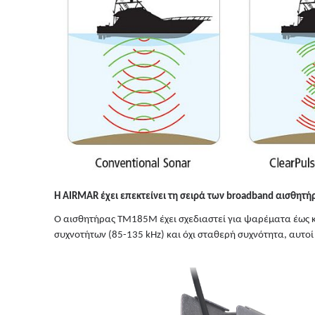
Η AIRMAR έχει επεκτείνει τη σειρά των broadband αισθητή
Ο αισθητήρας TM185M έχει σχεδιαστεί για ψαρέματα έως 
συχνοτήτων (85-135 kHz) και όχι σταθερή συχνότητα, αυτο