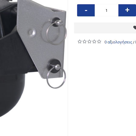
-
+
0 αξιολογήσεις
/