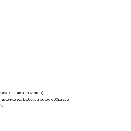
θρέπτη (Transom Mount).
στο πραγματικό βάθος περίπου 600μέτρα.
ά.