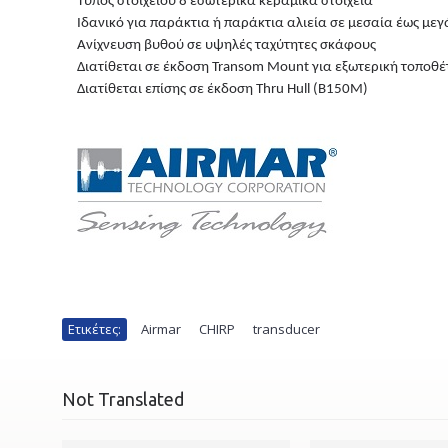
Τύπος στοιχείου 8 εσωτερικά κεραμικά στοιχείά
Ιδανικό για παράκτια ή παράκτια αλιεία σε μεσαία έως με
Ανίχνευση βυθού σε υψηλές ταχύτητες σκάφους
Διατίθεται σε έκδοση Transom Mount για εξωτερική τοπο
Διατίθεται επίσης σε έκδοση Thru Hull (B150M)
Ετικέτες:
Airmar
,
CHIRP
,
transducer
,
Not Translated