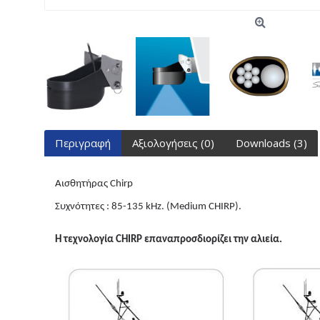
Περιγραφή
Αξιολογήσεις (0)
Downloads (3)
Aισθητήρας Chirp
Συχνότητες : 85-135 kHz. (Medium CHIRP).
Η τεχνολογία
CHIRP
επαναπροσδιορίζει την αλιεία.