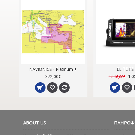
NAVIONICS - Platinum +
ELITE FS 
372,00€
1.0
1.116,00€
ABOUT US
ΠΛΗΡΟΦ