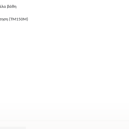
γάλα βάθη
θέτηση (ΤΜ150Μ)