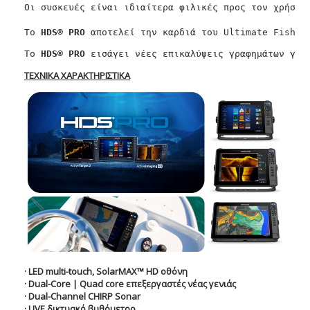
Οι συσκευές είναι ιδιαίτερα φιλικές προς τον χρήστη 
Το 
HDS® PRO 
αποτελεί την καρδιά του Ultimate Fishin
Το 
HDS® PRO 
εισάγει νέες επικαλύψεις γραφημάτων για
ΤΕΧΝΙΚΑ ΧΑΡΑΚΤΗΡΙΣΤΙΚΑ
·
LED
multi
-
touch
,
SolarMAX
™
HD
οθόνη
·
Dual
-
Core
|
Quad
core
επεξεργαστές νέας γενιάς
·
Dual
-
Channel
CHIRP
Sonar
·
LIVE
δικτυακό βυθόμετρο