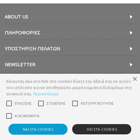
ABOUT US
ΠΛΗΡΟΦΟΡΊΕΣ
ΥΠΟΣΤΉΡΙΞΗ ΠΕΛΑΤΏΝ
NEWSLETTER
×
Κάνοντας κλικ στο ΝΑΙ στα cookies δίνετε την άδειά σας σε αυτόν
τον ιστότοπο για να αποθηκεύσει μικρά κομμάτια δεδομένων στη
συσκευή σας.
Περισσότερα
ΕΠΊΔΟΣΗΣ
ΣΤΌΧΕΥΣΗΣ
ΛΕΙΤΟΥΡΓΙΚΌΤΗΤΑΣ
Copyright © 2018, Technava A.E. (ΕΛΛΑΔΑ)
ΑΤΑΞΙΝΌΜΗΤΑ
ΝΑΙ ΣΤΑ COOKIES
ΟΧΙ ΣΤΑ COOKIES