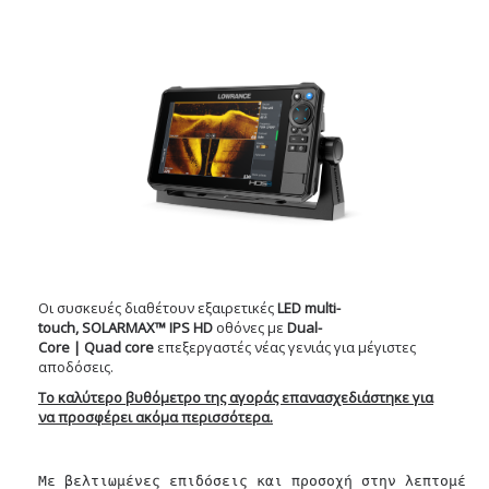
Οι συσκευές διαθέτουν εξαιρετικές
LED
multi
-
touch
,
SOLARMAX™ IPS HD
οθόνες με
Dual
-
Core
|
Quad
core
επεξεργαστές νέας γενιάς για μέγιστες
αποδόσεις.
Το καλύτερο βυθόμετρο της αγοράς επανασχεδιάστηκε για
να προσφέρει ακόμα περισσότερα.
Με βελτιωμένες επιδόσεις και προσοχή στην λεπτομέρε