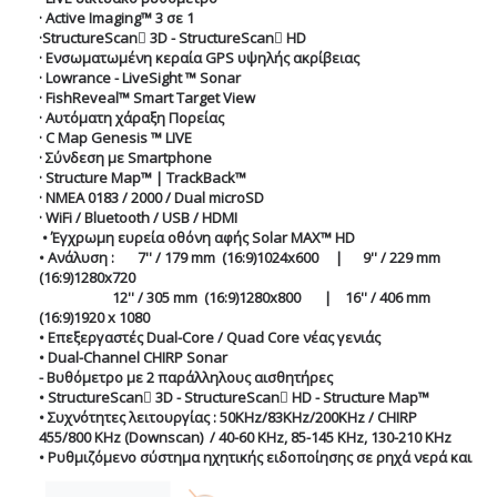
·
Active
Imaging
™ 3 σε 1
·
StructureScan
3
D
-
StructureScan
HD
· Ενσωματωμένη κεραία
GPS
υψηλής ακρίβειας
·
Lowrance
-
LiveSight
™
Sonar
·
FishReveal
™
Smart
Target
View
· Αυτόματη χάραξη Πορείας
·
C
Map
Genesis
™
LIVE
· Σύνδεση με
Smartphone
·
Structure
Map
™ |
TrackBack
™
·
NMEA
0183 / 2000 /
Dual
microSD
·
WiFi
/
Bluetooth
/
USB
/
HDMI
•
Έγχρωμη
ευρεία
οθόνη
αφής
Solar MAX™ HD
•
Ανάλυση
: 7'' / 179 mm (16:9)1024x600 | 9'' / 229 mm
(16:9)1280x720
12'' / 305 mm (16:9)1280x800 | 16'' / 406 mm
(16:9)1920 x 1080
•
Επεξεργαστές
Dual-Core / Quad Core
νέας
γενιάς
• Dual-Channel CHIRP Sonar
-
Βυθόμετρο
με
2
παράλληλους
αισθητήρες
• StructureScan 3D - StructureScan HD - Structure Map™
•
Συχνότητες
λειτουργίας
: 50KHz/83KHz/200KHz / CHIRP
455/800 KHz (Downscan) / 40-60 KHz, 85-145 KHz, 130-210 KHz
•
Ρυθμιζόμενο
σύστημα
ηχητικής
ειδοποίησης
σε
ρηχά
νερά
και
με