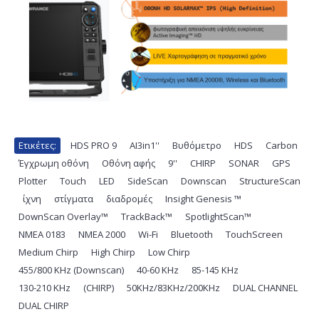
Ετικέτες:
HDS PRO 9
,
AI3in1''
,
Βυθόμετρο
,
HDS
,
Carbon
,
Έγχρωμη οθόνη
,
Οθόνη αφής
,
9''
,
CHIRP
,
SONAR
,
GPS
,
Plotter
,
Touch
,
LED
,
SideScan
,
Downscan
,
StructureScan
,
ίχνη
,
στίγματα
,
διαδρομές
,
Insight Genesis ™
,
DownScan Overlay™
,
TrackBack™
,
SpotlightScan™
,
NMEA 0183
,
NMEA 2000
,
Wi-Fi
,
Bluetooth
,
TouchScreen
,
Medium Chirp
,
High Chirp
,
Low Chirp
,
455/800 KHz (Downscan)
,
40-60 KHz
,
85-145 KHz
,
130-210 KHz
,
(CHIRP)
,
50KHz/83KHz/200KHz
,
DUAL CHANNEL
,
DUAL CHIRP
,