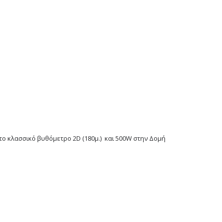
το κλασσικό βυθόμετρο 2D (180μ.) και 500W στην Δομή