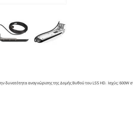
 την δυνατότητα αναγνώρισης της Δομής Βυθού του LSS HD. Ισχύς: 600W σ