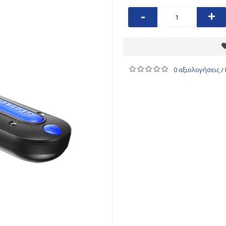
-
+
0 αξιολογήσεις
/