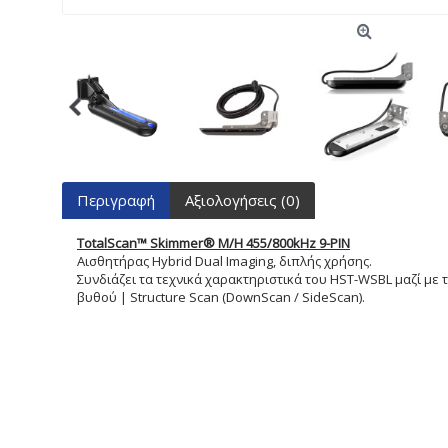
Περιγραφή
Αξιολογήσεις (0)
TotalScan™ Skimmer® Μ/Η 455/800kHz 9-PIN
Αισθητήρας Hybrid Dual Imaging, διπλής χρήσης.
Συνδιάζει τα τεχνικά χαρακτηριστικά του HST-WSBL μαζί με
βυθού | Structure Scan (DownScan / SideScan).