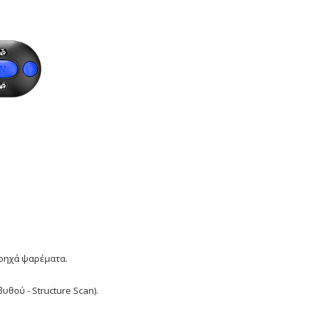
.
α ρηχά ψαρέματα.
υθού - Structure Scan).