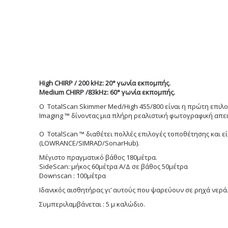
High CHIRP / 200 kHz: 20° γωνία εκπομπής.
Medium CHIRP /83kHz: 60° γωνία εκπομπής.
Ο TotalScan Skimmer Med/High 455/800 είναι η πρώτη επιλ
Imaging ™ δίνοντας μια πλήρη ρεαλιστική φωτογραφική απε
Ο TotalScan ™ διαθέτει πολλές επιλογές τοποθέτησης και είν
(LOWRANCE/SIMRAD/SonarHub).
Μέγιστο πραγματικό βάθος 180μέτρα.
SideScan: μήκος 60μέτρα Α/Δ σε βάθος 50μέτρα
Downscan : 100μέτρα
Ιδανικός αισθητήρας γι’ αυτούς που ψαρεύουν σε ρηχά νερά
Συμπεριλαμβάνεται : 5 μ καλώδιο.