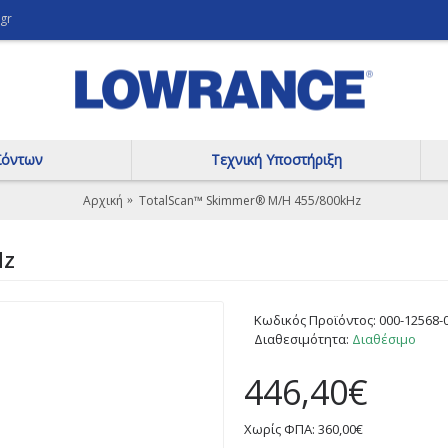
gr
ϊόντων
Τεχνική Υποστήριξη
Αρχική
TotalScan™ Skimmer® Μ/Η 455/800kHz
Hz
Κωδικός Προϊόντος:
000-12568-
Διαθεσιμότητα:
Διαθέσιμο
446,40€
Χωρίς ΦΠΑ: 360,00€