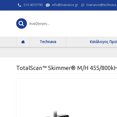
210 4015790
info@lowrance.gr
lowrance@technava.
Technava
Κατάλογος Προ
TotalScan™ Skimmer® Μ/Η 455/800k