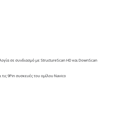
λογία σε συνδιασμό με StructureScan HD και DownScan
 τις 9Pin συσκευές του ομίλου Navico