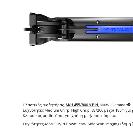
Πλαστικός αισθητήρας,
M/H 455/800 9-PIN
, 600W, Skimmer
®
Συχνότητες Medium Chirp, High Chirp, 83/200 μέχρι 180m γι
Κλασσικός αισθητήρας για χρήση με ψαροτούφεκο.
Συχνότητες 455/800 για DownScan/ SideScan Imaging (δομή β