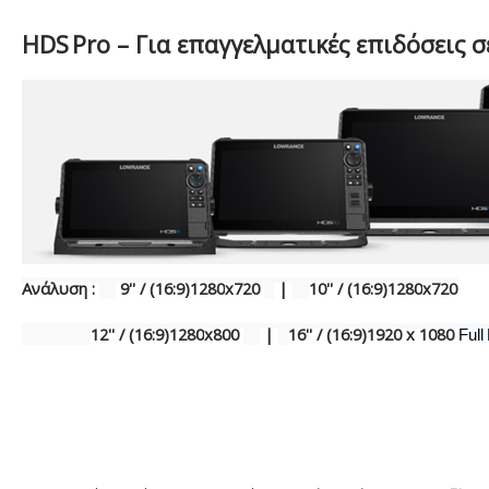
HDS
Pro
– Για επαγγελματικές επιδόσεις 
Ανάλυση :
9'' / (16:9)1280
x
720
|
10'' / (16:9)1280
x
720
12'' / (16:9)1280
x
800
|
16'' / (16:9)1920
x
1080
Full